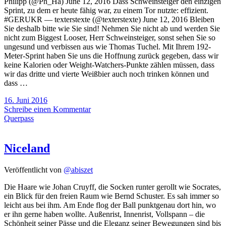
Philipp (@Ph_Ha) June 12, 2016 Dass Schweinsteiger den einzigen
Sprint, zu dem er heute fähig war, zu einem Tor nutzte: effizient.
#GERUKR — texterstexte (@texterstexte) June 12, 2016 Bleiben
Sie deshalb bitte wie Sie sind! Nehmen Sie nicht ab und werden Sie
nicht zum Biggest Looser, Herr Schweinsteiger, sonst sehen Sie so
ungesund und verbissen aus wie Thomas Tuchel. Mit Ihrem 192-
Meter-Sprint haben Sie uns die Hoffnung zurück gegeben, dass wir
keine Kalorien oder Weight-Watchers-Punkte zählen müssen, dass
wir das dritte und vierte Weißbier auch noch trinken können und
dass …
16. Juni 2016
Schreibe einen Kommentar
Querpass
Niceland
Veröffentlicht von
@abiszet
Die Haare wie Johan Cruyff, die Socken runter gerollt wie Socrates,
ein Blick für den freien Raum wie Bernd Schuster. Es sah immer so
leicht aus bei ihm. Am Ende flog der Ball punktgenau dort hin, wo
er ihn gerne haben wollte. Außenrist, Innenrist, Vollspann – die
Schönheit seiner Pässe und die Eleganz seiner Bewegungen sind bis