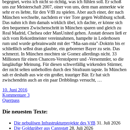
begegnet, weiss ich nicht so richtig, was ich fühlen soll. Er schoß
uns zur Meisterschaft 2007, oiner von uns, dem man anmerkte wie
sehr er es liebte, für den VfB zu spielen. Aber auch einer, der nach
München wechselte, nachdem er vier Tore gegen Wolfsburg schoß.
Das nahm ich ihm damals wirklich übel, ich dachte, er könne sich
den bequemen Zwischenschritt in München sparen und gleich zu
Real Madrid, Chelsea oder ManUnited gehen. Anstatt dessen ließ er
sich vom Rekordmeister vereinnahmen, hampelte in Lederhosen
rum und wurde gebrainwasht mit der “Mia-san-mia”-Doktrin bis er
schließlich selbst dran glaubte, ein geborener Bayer zu sein. Das
schmerzt. In München mochten sie Gomez allerdings nicht. 33
Millionen für einen Chancen-Verstolperer und -Versemmler, so die
langläufige Meinung. Für diesen schwerfällig wirkenden Stürmer,
der nicht selten unbeholfen durch den Strafraum tapste. In München
sah er deshalb aus wie ein großer, trauriger Bär. Er hat sich
zwischendrin auch an ein paar Dribblings versucht, …
10. Juni 2016
Kommentare 3
Querpass
Die neuesten Texte:
Die nebulösen Infrastrukturprojekte des VfB
31. Juli 2026
Die Goldgräber aus Cannstatt
28. Juli 2026