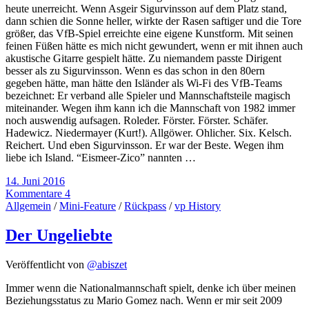
heute unerreicht. Wenn Asgeir Sigurvinsson auf dem Platz stand,
dann schien die Sonne heller, wirkte der Rasen saftiger und die Tore
größer, das VfB-Spiel erreichte eine eigene Kunstform. Mit seinen
feinen Füßen hätte es mich nicht gewundert, wenn er mit ihnen auch
akustische Gitarre gespielt hätte. Zu niemandem passte Dirigent
besser als zu Sigurvinsson. Wenn es das schon in den 80ern
gegeben hätte, man hätte den Isländer als Wi-Fi des VfB-Teams
bezeichnet: Er verband alle Spieler und Mannschaftsteile magisch
miteinander. Wegen ihm kann ich die Mannschaft von 1982 immer
noch auswendig aufsagen. Roleder. Förster. Förster. Schäfer.
Hadewicz. Niedermayer (Kurt!). Allgöwer. Ohlicher. Six. Kelsch.
Reichert. Und eben Sigurvinsson. Er war der Beste. Wegen ihm
liebe ich Island. “Eismeer-Zico” nannten …
14. Juni 2016
Kommentare 4
Allgemein
/
Mini-Feature
/
Rückpass
/
vp History
Der Ungeliebte
Veröffentlicht von
@abiszet
Immer wenn die Nationalmannschaft spielt, denke ich über meinen
Beziehungsstatus zu Mario Gomez nach. Wenn er mir seit 2009