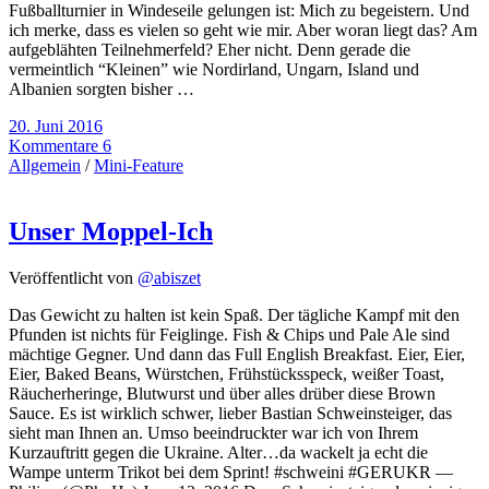
Fußballturnier in Windeseile gelungen ist: Mich zu begeistern. Und
ich merke, dass es vielen so geht wie mir. Aber woran liegt das? Am
aufgeblähten Teilnehmerfeld? Eher nicht. Denn gerade die
vermeintlich “Kleinen” wie Nordirland, Ungarn, Island und
Albanien sorgten bisher …
20. Juni 2016
Kommentare 6
Allgemein
/
Mini-Feature
Unser Moppel-Ich
Veröffentlicht von
@abiszet
Das Gewicht zu halten ist kein Spaß. Der tägliche Kampf mit den
Pfunden ist nichts für Feiglinge. Fish & Chips und Pale Ale sind
mächtige Gegner. Und dann das Full English Breakfast. Eier, Eier,
Eier, Baked Beans, Würstchen, Frühstücksspeck, weißer Toast,
Räucherheringe, Blutwurst und über alles drüber diese Brown
Sauce. Es ist wirklich schwer, lieber Bastian Schweinsteiger, das
sieht man Ihnen an. Umso beeindruckter war ich von Ihrem
Kurzauftritt gegen die Ukraine. Alter…da wackelt ja echt die
Wampe unterm Trikot bei dem Sprint! #schweini #GERUKR —