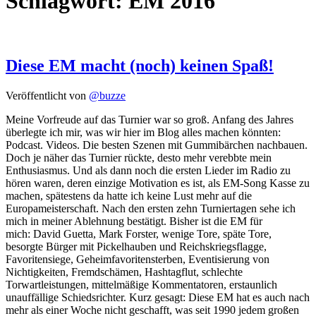
Schlagwort:
EM 2016
Diese EM macht (noch) keinen Spaß!
Veröffentlicht von
@buzze
Meine Vorfreude auf das Turnier war so groß. Anfang des Jahres
überlegte ich mir, was wir hier im Blog alles machen könnten:
Podcast. Videos. Die besten Szenen mit Gummibärchen nachbauen.
Doch je näher das Turnier rückte, desto mehr verebbte mein
Enthusiasmus. Und als dann noch die ersten Lieder im Radio zu
hören waren, deren einzige Motivation es ist, als EM-Song Kasse zu
machen, spätestens da hatte ich keine Lust mehr auf die
Europameisterschaft. Nach den ersten zehn Turniertagen sehe ich
mich in meiner Ablehnung bestätigt. Bisher ist die EM für
mich: David Guetta, Mark Forster, wenige Tore, späte Tore,
besorgte Bürger mit Pickelhauben und Reichskriegsflagge,
Favoritensiege, Geheimfavoritensterben, Eventisierung von
Nichtigkeiten, Fremdschämen, Hashtagflut, schlechte
Torwartleistungen, mittelmäßige Kommentatoren, erstaunlich
unauffällige Schiedsrichter. Kurz gesagt: Diese EM hat es auch nach
mehr als einer Woche nicht geschafft, was seit 1990 jedem großen