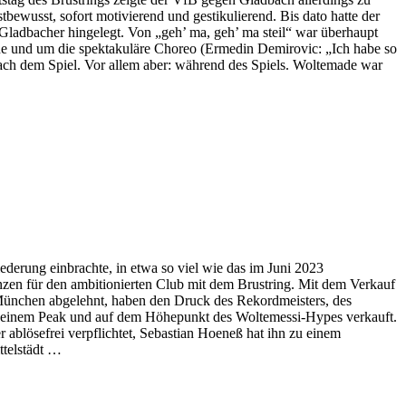
bewusst, sofort motivierend und gestikulierend. Bis dato hatte der
ladbacher hingelegt. Von „geh’ ma, geh’ ma steil“ war überhaupt
e und um die spektakuläre Choreo (Ermedin Demirovic: „Ich habe so
ach dem Spiel. Vor allem aber: während des Spiels. Woltemade war
ederung einbrachte, in etwa so viel wie das im Juni 2023
nzen für den ambitionierten Club mit dem Brustring. Mit dem Verkauf
München abgelehnt, haben den Druck des Rekordmeisters, des
 seinem Peak und auf dem Höhepunkt des Woltemessi-Hypes verkauft.
r ablösefrei verpflichtet, Sebastian Hoeneß hat ihn zu einem
ttelstädt …