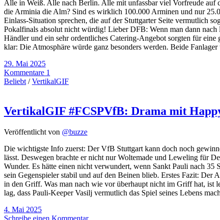
Alle in Weiß. Alle nach Berlin. Alle mit unfassbar viel Vorfreude au
die Arminia die Alm? Sind es wirklich 100.000 Arminen und nur 25.000
Einlass-Situation sprechen, die auf der Stuttgarter Seite vermutlich 
Pokalfinals absolut nicht würdig! Lieber DFB: Wenn man dann nach las
Händler und ein sehr ordentliches Catering-Angebot sorgten für eine
klar: Die Atmosphäre würde ganz besonders werden. Beide Fanlager w
29. Mai 2025
Kommentare 1
Beliebt
/
VertikalGIF
VertikalGIF #FCSPVfB: Drama mit Happ
Veröffentlicht von
@buzze
Die wichtigste Info zuerst: Der VfB Stuttgart kann doch noch gewinnen
lässt. Deswegen brachte er nicht nur Woltemade und Leweling für Dem
Wunder. Es hätte einen nicht verwundert, wenn Sankt Pauli nach 35 
sein Gegenspieler stabil und auf den Beinen blieb. Erstes Fazit: Der
in den Griff. Was man nach wie vor überhaupt nicht im Griff hat, is
lag, dass Pauli-Keeper Vasilj vermutlich das Spiel seines Lebens mac
4. Mai 2025
Schreibe einen Kommentar