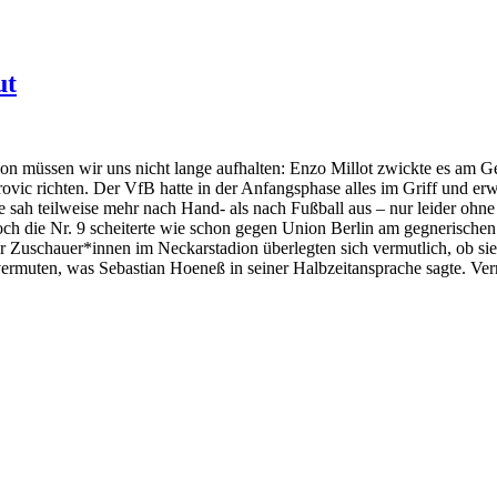
ut
ion müssen wir uns nicht lange aufhalten: Enzo Millot zwickte es am G
vic richten. Der VfB hatte in der Anfangsphase alles im Griff und er
sah teilweise mehr nach Hand- als nach Fußball aus – nur leider ohne
 die Nr. 9 scheiterte wie schon gegen Union Berlin am gegnerischen T
der Zuschauer*innen im Neckarstadion überlegten sich vermutlich, ob sie
 vermuten, was Sebastian Hoeneß in seiner Halbzeitansprache sagte. Ve