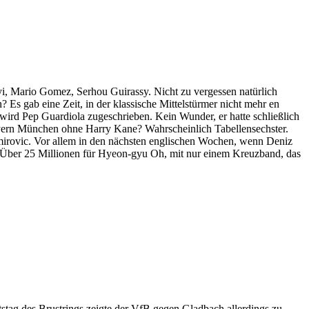
yi, Mario Gomez, Serhou Guirassy. Nicht zu vergessen natürlich
s gab eine Zeit, in der klassische Mittelstürmer nicht mehr en
ird Pep Guardiola zugeschrieben. Kein Wunder, er hatte schließlich
Bayern München ohne Harry Kane? Wahrscheinlich Tabellensechster.
mirovic. Vor allem in den nächsten englischen Wochen, wenn Deniz
ch: Über 25 Millionen für Hyeon-gyu Oh, mit nur einem Kreuzband, das
stag des Brustrings zeigte der VfB gegen Gladbach allerdings zu