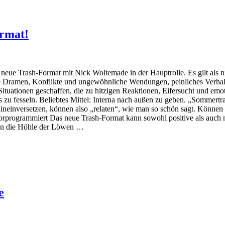
rmat!
neue Trash-Format mit Nick Woltemade in der Hauptrolle. Es gilt als n
e Dramen, Konflikte und ungewöhnliche Wendungen, peinliches Verhalt
ituationen geschaffen, die zu hitzigen Reaktionen, Eifersucht und em
zu fesseln. Beliebtes Mittel: Interna nach außen zu geben. „Sommertran
 hineinversetzen, können also „relaten“, wie man so schön sagt. Könne
orprogrammiert Das neue Trash-Format kann sowohl positive als auch n
 in die Höhle der Löwen …
e