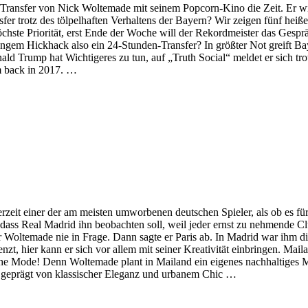
e Transfer von Nick Woltemade mit seinem Popcorn-Kino die Zeit. Er w
nsfer trotz des tölpelhaften Verhaltens der Bayern? Wir zeigen fünf heiß
öchste Priorität, erst Ende der Woche will der Rekordmeister das Gesp
ngem Hickhack also ein 24-Stunden-Transfer? In größter Not greift B
ald Trump hat Wichtigeres zu tun, auf „Truth Social“ meldet er sich t
im back in 2017. …
erzeit einer der am meisten umworbenen deutschen Spieler, als ob es fü
e, dass Real Madrid ihn beobachten soll, weil jeder ernst zu nehmende
ür Woltemade nie in Frage. Dann sagte er Paris ab. In Madrid war ihm di
 hier kann er sich vor allem mit seiner Kreativität einbringen. Mailand
che Mode! Denn Woltemade plant in Mailand ein eigenes nachhaltiges 
 geprägt von klassischer Eleganz und urbanem Chic …