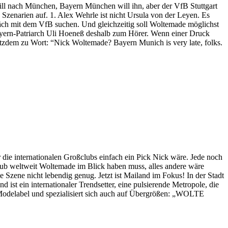
ill nach München, Bayern München will ihn, aber der VfB Stuttgart
e Szenarien auf. 1. Alex Wehrle ist nicht Ursula von der Leyen. Es
räch mit dem VfB suchen. Und gleichzeitig soll Woltemade möglichst
ayern-Patriarch Uli Hoeneß deshalb zum Hörer. Wenn einer Druck
rotzdem zu Wort: “Nick Woltemade? Bayern Munich is very late, folks.
r die internationalen Großclubs einfach ein Pick Nick wäre. Jede noch
 Club weltweit Woltemade im Blick haben muss, alles andere wäre
e Szene nicht lebendig genug. Jetzt ist Mailand im Fokus! In der Stadt
 ist ein internationaler Trendsetter, eine pulsierende Metropole, die
Modelabel und spezialisiert sich auch auf Übergrößen: „WOLTE