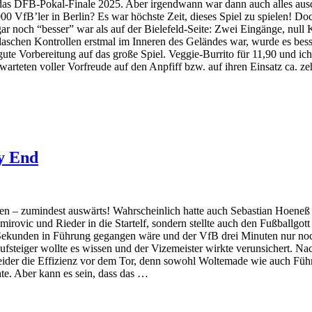
f das DFB-Pokal-Finale 2025. Aber irgendwann war dann auch alles ausdi
 VfB’ler in Berlin? Es war höchste Zeit, dieses Spiel zu spielen! Doc
sogar noch “besser” war als auf der Bielefeld-Seite: Zwei Eingänge, nu
chen Kontrollen erstmal im Inneren des Geländes war, wurde es besser.
 gute Vorbereitung auf das große Spiel. Veggie-Burrito für 11,90 und 
arteten voller Vorfreude auf den Anpfiff bzw. auf ihren Einsatz ca.
y End
 – zumindest auswärts! Wahrscheinlich hatte auch Sebastian Hoeneß fest
irovic und Rieder in die Startelf, sondern stellte auch den Fußballgo
Sekunden in Führung gegangen wäre und der VfB drei Minuten nur noch 
 Aufsteiger wollte es wissen und der Vizemeister wirkte verunsichert. 
t leider die Effizienz vor dem Tor, denn sowohl Woltemade wie auch F
hte. Aber kann es sein, dass das …