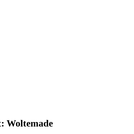
t:
Woltemade