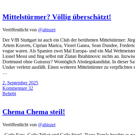
Mittelstürmer? Völlig überschätzt!
Veröffentlicht von
@abiszet
Der VfB Stuttgart ist auch ein Club der berühmten Mittelstürmer: Jü
Artem Kravets, Ciprian Marica, Viorel Ganea, Sean Dundee, Frederic
vogue waren. Als Spanien zwei Mal Europa- und ein Mal Weltmeister 
Lionel Messi und fing selbst mit Zlatan Ibrahimovic nichts an. Inz
Dortmund ohne Guirassy? Womöglich Abstiegskandidat. In dieser Sai
Undav verletzt ausfällt. Einen weiteren Mittelstürmer zu verpflichte
…
2. September 2025
Kommentare 32
Beliebt
Chema Chema steil!
Veröffentlicht von
@abiszet
„Geile Fans, Geile Trikot und Geile Sieg“, Tiago Tomàs brachte es n