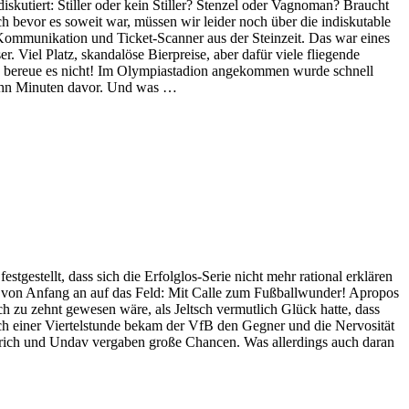
skutiert: Stiller oder kein Stiller? Stenzel oder Vagnoman? Braucht
h bevor es soweit war, müssen wir leider noch über die indiskutable
ll Kommunikation und Ticket-Scanner aus der Steinzeit. Das war eines
 Viel Platz, skandalöse Bierpreise, aber dafür viele fliegende
ich bereue es nicht! Im Olympiastadion angekommen wurde schnell
 zehn Minuten davor. Und was …
gestellt, dass sich die Erfolglos-Serie nicht mehr rational erklären
tt von Anfang an auf das Feld: Mit Calle zum Fußballwunder! Apropos
zu zehnt gewesen wäre, als Jeltsch vermutlich Glück hatte, dass
Nach einer Viertelstunde bekam der VfB den Gegner und die Nervosität
ührich und Undav vergaben große Chancen. Was allerdings auch daran