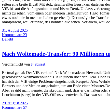
selten eine breite Brust! Mit stolz geschwellter Brust kam dagegen de
VfB bis auf die Anfangsminuten und bis zu Deniz Undavs verletzungs
nichts zu sehen, vom einen oder anderen Tiefenlauf von Tiago Tomà
etwas noch nie in meinem Leben gesehen“): Der unsägliche Transfer
omnipräsent, weil er fehlte, das konnten alle sehen. Vor allem, weil d
31. August 2025
Kommentare 23
Beliebt
Nach Woltemade-Transfer: 90 Millionen 
Veröffentlicht von
@abiszet
Erstmal genial: Der VfB verkauft Nick Woltemade an Newcastle United 
geschlossene Weltmarkenbündnis. Alle jubeln über den Deal. Doch is
hat sich der VfB einige Probleme eingehandelt. Respekt, Alex Wehr
Beraters und der Medien ausgehalten, um am Ende einen Monster-De
Aber es gibt nicht wenige, die skeptisch sind, dass er das halten ode
Leuchtturm (sorry) in der VfB-Offensive entwickelt. Das war so nich
29. August 2025
Kommentare 57