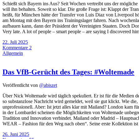
Schießt sich Bayern ins Aus? Seit Wochen vertreibt uns der möglich
will ihn behalten. Soweit so klar. Die große Frage ist: Klappt der Tra
heißt, für München hätte der Transfer von Luis Diaz von Liverpool h
am Montag mit den Bayern ins Trainingslager fahren. Nach wochenla
aufbauen kann, dann der Präsident der Vereinigten Staaten. Doch Don
Very late. A lot of people – smart people – are saying I discovered h
22. Juli 2025
Kommentare 2
Allgemein
Das VfB-Gerücht des Tages: #Woltemade
Veröffentlicht von
@abiszet
Über Nick Woltemade wird täglich spekuliert. Er ist für die Medien d
so substanzlose Nachricht wird gemeldet, weil sie gut klickt. Wie di
unprofessionell. Aber: Ist jetzt alles klar mit Mailand? London kam f
in der Lombardei scheinen die Möglichkeiten von Woltemade unbegrenzt,
Tradition und Innovation verbindet. Mailand oder Madrid – Hauptsa
WEAR – Fashion für den Weg nach oben“. Seine erste Kollektion ist
26. Juni 2025