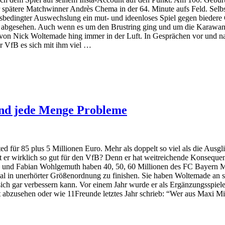
r spätere Matchwinner Andrès Chema in der 64. Minute aufs Feld. Selbst
bedingter Auswechslung ein mut- und ideenloses Spiel gegen biedere G
s abgesehen. Auch wenn es um den Brustring ging und um die Karawan
 von Nick Woltemade hing immer in der Luft. In Gesprächen vor und n
er VfB es sich mit ihm viel …
und jede Menge Probleme
für 85 plus 5 Millionen Euro. Mehr als doppelt so viel als die Ausgli
t er wirklich so gut für den VfB? Denn er hat weitreichende Konseque
le und Fabian Wohlgemuth haben 40, 50, 60 Millionen des FC Bayern 
al in unerhörter Größenordnung zu finishen. Sie haben Woltemade an
r sich gar verbessern kann. Vor einem Jahr wurde er als Ergänzungsspiele
t abzusehen oder wie 11Freunde letztes Jahr schrieb: “Wer aus Maxi Mi