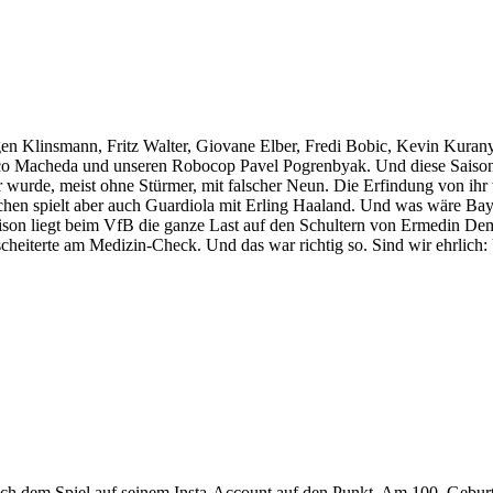
rgen Klinsmann, Fritz Walter, Giovane Elber, Fredi Bobic, Kevin Kuran
o Macheda und unseren Robocop Pavel Pogrenbyak. Und diese Saison? E
wurde, meist ohne Stürmer, mit falscher Neun. Die Erfindung von ihr w
wischen spielt aber auch Guardiola mit Erling Haaland. Und was wäre 
son liegt beim VfB die ganze Last auf den Schultern von Ermedin De
n scheiterte am Medizin-Check. Und das war richtig so. Sind wir ehrli
ach dem Spiel auf seinem Insta-Account auf den Punkt. Am 100. Geburt