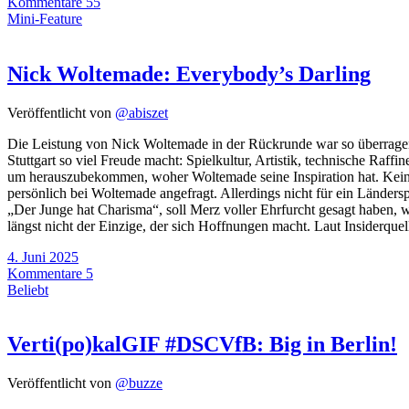
Kommentare 55
Mini-Feature
Nick Woltemade: Everybody’s Darling
Veröffentlicht von
@abiszet
Die Leistung von Nick Woltemade in der Rückrunde war so überragend
Stuttgart so viel Freude macht: Spielkultur, Artistik, technische Raf
um herauszubekommen, woher Woltemade seine Inspiration hat. Kein W
persönlich bei Woltemade angefragt. Allerdings nicht für ein Länder
„Der Junge hat Charisma“, soll Merz voller Ehrfurcht gesagt haben, w
längst nicht der Einzige, der sich Hoffnungen macht. Laut Insiderque
4. Juni 2025
Kommentare 5
Beliebt
Verti(po)kalGIF #DSCVfB: Big in Berlin!
Veröffentlicht von
@buzze