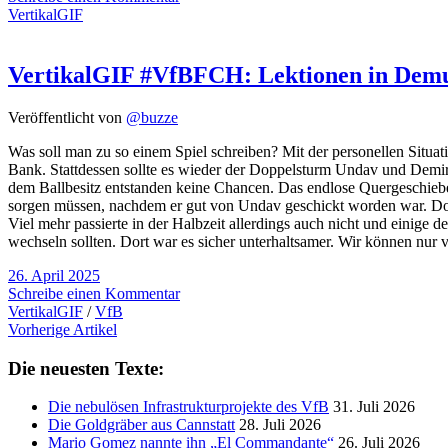
VertikalGIF
VertikalGIF #VfBFCH: Lektionen in Dem
Veröffentlicht von
@buzze
Was soll man zu so einem Spiel schreiben? Mit der personellen Situat
Bank. Stattdessen sollte es wieder der Doppelsturm Undav und Demiro
dem Ballbesitz entstanden keine Chancen. Das endlose Quergeschiebe 
sorgen müssen, nachdem er gut von Undav geschickt worden war. Doch
Viel mehr passierte in der Halbzeit allerdings auch nicht und einige 
wechseln sollten. Dort war es sicher unterhaltsamer. Wir können nur
26. April 2025
Schreibe einen Kommentar
VertikalGIF
/
VfB
Vorherige Artikel
Die neuesten Texte:
Die nebulösen Infrastrukturprojekte des VfB
31. Juli 2026
Die Goldgräber aus Cannstatt
28. Juli 2026
Mario Gomez nannte ihn „El Commandante“
26. Juli 2026