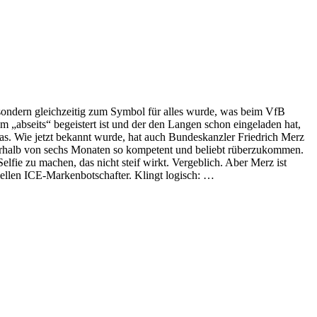
 sondern gleichzeitig zum Symbol für alles wurde, was beim VfB
em „abseits“ begeistert ist und der den Langen schon eingeladen hat,
s. Wie jetzt bekannt wurde, hat auch Bundeskanzler Friedrich Merz
nnerhalb von sechs Monaten so kompetent und beliebt rüberzukommen.
lfie zu machen, das nicht steif wirkt. Vergeblich. Aber Merz ist
ziellen ICE-Markenbotschafter. Klingt logisch: …