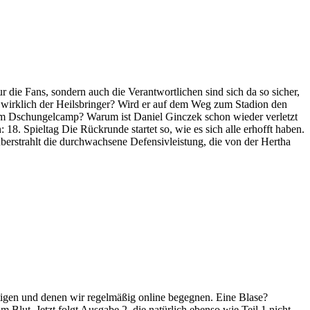
r die Fans, sondern auch die Verantwortlichen sind sich da so sicher,
or wirklich der Heilsbringer? Wird er auf dem Weg zum Stadion den
m Dschungelcamp? Warum ist Daniel Ginczek schon wieder verletzt
8. Spieltag Die Rückrunde startet so, wie es sich alle erhofft haben.
berstrahlt die durchwachsene Defensivleistung, die von der Hertha
ftigen und denen wir regelmäßig online begegnen. Eine Blase?
Blut. Jetzt folgt Ausgabe 2, die natürlich ebenso wie Teil 1 nicht