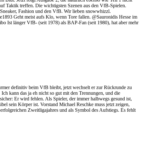
Taktik treffen. Die wichtigsten Szenen aus den VfB-Spielen.
neaker, Fashion und den VfB. Wir lieben snowwhizzl.
e1893 Geht meist aufs Klo, wenn Tore fallen. @Sauronidis Hesse im
 Ist länger VfB- (seit 1978) als BAP-Fan (seit 1980), hat aber mehr
mer definitiv beim VfB bleibt, jetzt wechselt er zur Rückrunde zu
 Ich kann das ja eh nicht so gut mit den Trennungen, und die
cher: Er wird fehlen. Als Spieler, der immer halbwegs gesund ist,
bel sein Körper ist. Vorstand Michael Reschke muss jetzt zeigen,
 erfolgreichen Zweitligajahres und als Symbol des Aufstiegs. Es fehlt