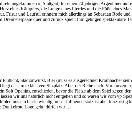
direkt angekommen in Stuttgart, für einen 20-jährigen Argentinier auf 
as Herz eines Kämpfers, die Lunge eines Pferdes und die Füße eines Mara
tur, Frisur und Laufstil erinnern mich allerdings an Sebastian Rode und
und Dreimeterpässe quer und zurück spielt: Ihm gelingen spektakuläre T
er Flutlicht, Stadionwurst, Bier (muss es ausgerechnet Krombacher se
l liegt das am exklusiven Sitzplatz. Aber der Reihe nach. Vor kurzem ha
ür ein Soft Opening entschieden, bevor die Plätze ab dem Spiel gegen 
s lassen wir uns natürlich nicht entgehen und so waren wir vom vp-Spez
hlen uns ein bissle wichtig, unser Influencerstolz ist aber kurzfristig
die Dunkelrote Loge geht, dürfen wir …