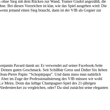
 ohne Sieg mit dem Rücken zur Wand, Trainer Gisdol angezählt, die
e. Bei diesen Vorzeichen ist klar, wie das Spiel ausgehen wird: Die
wenn jemand einen Sieg braucht, dann ist der VfB als Gegner zur
 Benjamin Pavard damit an: Er verwendet auf seiner Facebook-Seite
Deinen guten Geschmack. Seit Schillbär Gress und Didier Six lieben
n Jean-Pierre Papin: “Schopärpapa”. Und dann muss man natürlich
p. Aber im Zuge der Professionalisierung des VfB müssen wir wohl
e Meira. Denn das luftige Champagner-Spiel des 21-jährigen
Niederstrecker zu vergleichen, oder? Da sind zunächst seine eleganten