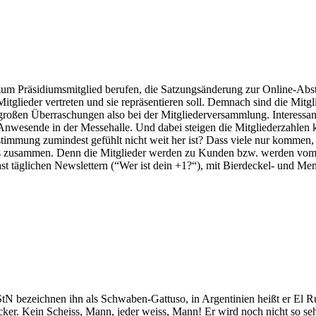
um Präsidiumsmitglied berufen, die Satzungsänderung zur Online-Absti
Mitglieder vertreten und sie repräsentieren soll. Demnach sind die Mitgl
roßen Überraschungen also bei der Mitgliederversammlung. Interessant 
wesende in der Messehalle. Und dabei steigen die Mitgliederzahlen ko
stimmung zumindest gefühlt nicht weit her ist? Dass viele nur kommen,
les zusammen. Denn die Mitglieder werden zu Kunden bzw. werden vom 
fast täglichen Newslettern (“Wer ist dein +1?“), mit Bierdeckel- und
 bezeichnen ihn als Schwaben-Gattuso, in Argentinien heißt er El Rus
icker. Kein Scheiss, Mann, jeder weiss, Mann! Er wird noch nicht so s