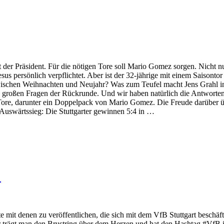
 der Präsident. Für die nötigen Tore soll Mario Gomez sorgen. Nicht nu
us persönlich verpflichtet. Aber ist der 32-jährige mit einem Saisont
wischen Weihnachten und Neujahr? Was zum Teufel macht Jens Grahl i
 großen Fragen der Rückrunde. Und wir haben natürlich die Antworten: 1
 Tore, darunter ein Doppelpack von Mario Gomez. Die Freude darüber ü
en Auswärtssieg: Die Stuttgarter gewinnen 5:4 in …
!
te mit denen zu veröffentlichen, die sich mit dem VfB Stuttgart beschä
r trägt man den Brustring über dem Herzen und hat den Hashtag #VfB im 