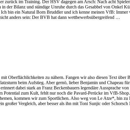
er zurück im Training. Der HSV dagegen am Arsch: Nach acht Spielen
n in der Bilanz und ständige Unruhe durch das Gesabbel von Onkel Kühn
 Ich bin ein Natural Born Bruddler und ich kenne meinen VfB: Immer 
 nicht anders sein: Der BVB hat dann wettbewerbsübergreifend …
n mit Oberflächlichkeiten zu nähern. Fangen wir also diesen Text über
atzsturm beim Aufstieg. Aber gernö, lieber Benjamin und Chapeau für 
 erinnert dabei stark an Franz Beckenbauers legendäre Aussprache vo
dem Potential zum Kult, fehlt nur noch die Pavard-Perücke im VfB-Sho
hemen, kommen wir zum Sportlichen. Also weg von Le Atze*, hin zu L
n großer Vergleich, aber besser als ihn mit Toni Sunjic oder Schorsch 