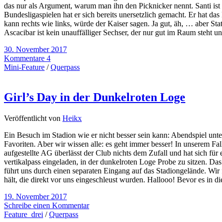
das nur als Argument, warum man ihn den Picknicker nennt. Santi ist 
Bundesligaspielen hat er sich bereits unersetzlich gemacht. Er hat d
kann rechts wie links, würde der Kaiser sagen. Ja gut, äh, … aber Sta
Ascacibar ist kein unauffälliger Sechser, der nur gut im Raum steht 
30. November 2017
Kommentare 4
Mini-Feature
/
Querpass
Girl’s Day in der Dunkelroten Loge
Veröffentlicht von
Heikx
Ein Besuch im Stadion wie er nicht besser sein kann: Abendspiel unt
Favoriten. Aber wir wissen alle: es geht immer besser! In unserem Fal
aufgestellte AG überlässt der Club nichts dem Zufall und hat sich f
vertikalpass eingeladen, in der dunkelroten Loge Probe zu sitzen. Da
führt uns durch einen separaten Eingang auf das Stadiongelände. Wir fü
hält, die direkt vor uns eingeschleust wurden. Hallooo! Bevor es in 
19. November 2017
Schreibe einen Kommentar
Feature_drei
/
Querpass