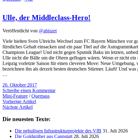
Ulle, der Middleclass-Hero!
Veröffentlicht von
@abiszet
Viele hielten Sven Ulreichs Wechsel zum FC Bayern München vor gu
fürstliches Gehalt einsacken und ein paar Titel auf die Autogrammkart
Champions League! Und nicht gegen Sputnik Baku im letzten, unbede
Ulle nicht die Bälle um die Ohren geflogen wären. Wenn er nicht ein
Leipzig vorletzte Saison für einen cleveren Move: Neue Umgebung, w
bezeichnen ihn als derzeit besten deutschen Stürmer. Läuft! Und was
…
26. Oktober 2017
Schreibe einen Kommentar
Mini-Feature
/
Querpass
Vorherige Artikel
Nächste Artikel
Die neuesten Texte:
Die nebulösen Infrastrukturprojekte des VfB
31. Juli 2026
Die Goldgräber aus Cannstatt
28. Juli 2026