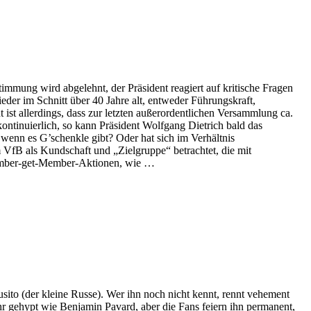
mmung wird abgelehnt, der Präsident reagiert auf kritische Fragen
ieder im Schnitt über 40 Jahre alt, entweder Führungskraft,
ist allerdings, dass zur letzten außerordentlichen Versammlung ca.
ntinuierlich, so kann Präsident Wolfgang Dietrich bald das
 wenn es G’schenkle gibt? Oder hat sich im Verhältnis
VfB als Kundschaft und „Zielgruppe“ betrachtet, die mit
 Member-get-Member-Aktionen, wie …
ito (der kleine Russe). Wer ihn noch nicht kennt, rennt vehement
ehr gehypt wie Benjamin Pavard, aber die Fans feiern ihn permanent,