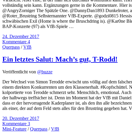
vollständig sein kann. Ergänzungen gerne in die Kommentare. Hier
@AngryZorniger The Spätzle One. @DannyDan1893 Dunkelroter, ahnu
@Roter_Brustring Selbsternannter VfB-Experte. @godzi0815 Hessisch
schwäbischen Exil (Home is where the Bruschdring is). @Kar0ne Blei
BAP-Konzerte (97) als VfB-Spiele …
24. Dezember 2017
Kommentare 4
Querpass
/
VfB
Ein letztes Salut: Mach’s gut, T-Rodd!
Veröffentlicht von
@buzze
Der Wechsel von Simon Terodde erwischt uns völlig auf dem falschen F
einem direkten Konkurrenten um den Klassenerhalt. #Kopfschüttel. Nac
kolportierte von Terodde schmerzt sehr. Menschlich, emotional. Auch
der halbwegs treffsicher ist. Denn im Moment hat der VfB mit Daniel 
dass er der hervorragende Kaderplaner ist, als den ihn alle bezeichne
als einer, der auf dem Feld stets alles für den Brustring gegeben hat.
20. Dezember 2017
Kommentare 3
Mini-Feature
/
Querpass
/
VfB