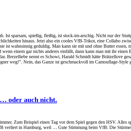
b. Ist sparsam, spießig, fleißig, ist stock-im-arschig. Nicht nur der Stu
hlichkeiten hinaus. Jetzt also ein cooles VfB-Trikot, eine Collabo zw
 sie ist wahnsinnig geduldig. Man kann sie mit und ohne Butter essen, 
d wenn einem gar nichts anderes einfällt, dann kann man mit ihr einen
r. Brezelliebe nennt es Schowi, Harald Schmidt hätte Brätzellove gesa
egner weg!”. Nein, das Ganze ist geschmackvoll im Camouflage-Style g
… oder auch nicht.
ht immer. Zum Beispiel einen Tag vor dem Spiel gegen den HSV. Alles sp
B verliert in Hamburg, weil … Gute Stimmung beim VfB: Die Stürmer tr