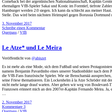
Comeback bei der argentinischen Nationalmannschaft, Kapitän Gentn
ehemaligen VfB-Spieler Sakai und Kostic im Formtief, tiefrote Zahle
Hamburger werden 2:0 siegen. Ich kann da schlecht aus meiner Haut.
Stelle. Das wird beim nächsten Heimspiel gegen Borussia Dortmund
3. November 2017
Schreibe einen Kommentar
Querpass
/
VfB
Le Atze* und Le Meira
Veröffentlicht von
@abiszet
Es ist mehr als eine Mode, sich dem Fußball und seinen Protagoniste
namens Benjamin Pavardinho eines unserer Stadionbilder nach dem Pl
die VfB-Fans französische Spieler. Wie sie Benschamää aussprechen,
seine Friese thematisieren. Ein Lockenhelm à la Atze Schröder mit 
nicht mehr lange drauf warten. Aber gehen wir weg von Boulevard-T
Franzosen erinnert mich an den 2007er-Kapitän Fernando Meira. Ja, ei
…
2. November 2017
Kommentare 3
Querpass
/
VfB