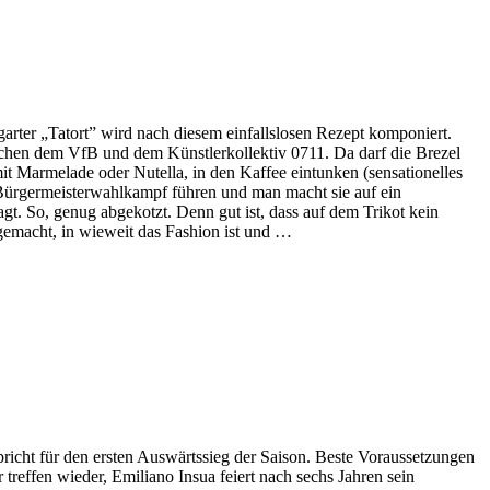
ttgarter „Tatort” wird nach diesem einfallslosen Rezept komponiert.
ischen dem VfB und dem Künstlerkollektiv 0711. Da darf die Brezel
mit Marmelade oder Nutella, in den Kaffee eintunken (sensationelles
 Bürgermeisterwahlkampf führen und man macht sie auf ein
gt. So, genug abgekotzt. Denn gut ist, dass auf dem Trikot kein
emacht, in wieweit das Fashion ist und …
richt für den ersten Auswärtssieg der Saison. Beste Voraussetzungen
effen wieder, Emiliano Insua feiert nach sechs Jahren sein