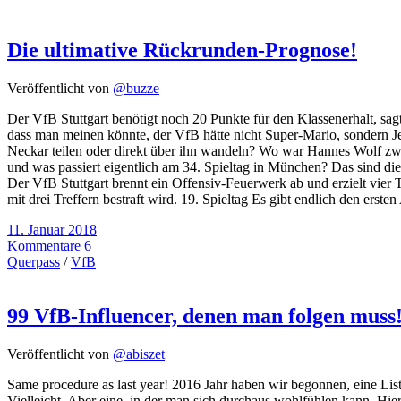
Die ultimative Rückrunden-Prognose!
Veröffentlicht von
@buzze
Der VfB Stuttgart benötigt noch 20 Punkte für den Klassenerhalt, sagt
dass man meinen könnte, der VfB hätte nicht Super-Mario, sondern Jes
Neckar teilen oder direkt über ihn wandeln? Wo war Hannes Wolf z
und was passiert eigentlich am 34. Spieltag in München? Das sind die
Der VfB Stuttgart brennt ein Offensiv-Feuerwerk ab und erzielt vier
mit drei Treffern bestraft wird. 19. Spieltag Es gibt endlich den erst
11. Januar 2018
Kommentare 6
Querpass
/
VfB
99 VfB-Influencer, denen man folgen muss
Veröffentlicht von
@abiszet
Same procedure as last year! 2016 Jahr haben wir begonnen, eine Lis
Vielleicht. Aber eine, in der man sich durchaus wohlfühlen kann. Hie