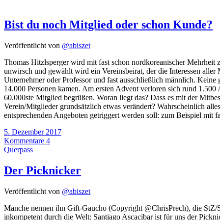
Bist du noch Mitglied oder schon Kunde?
Veröffentlicht von
@abiszet
Thomas Hitzlsperger wird mit fast schon nordkoreanischer Mehrheit z
unwirsch und gewählt wird ein Vereinsbeirat, der die Interessen aller 
Unternehmer oder Professor und fast ausschließlich männlich. Keine g
14.000 Personen kamen. Am ersten Advent verloren sich rund 1.500 An
60.000ste Mitglied begrüßen. Woran liegt das? Dass es mit der Mitbe
Verein/Mitglieder grundsätzlich etwas verändert? Wahrscheinlich al
entsprechenden Angeboten getriggert werden soll: zum Beispiel mit 
5. Dezember 2017
Kommentare 4
Querpass
Der Picknicker
Veröffentlicht von
@abiszet
Manche nennen ihn Gift-Gaucho (Copyright @ChrisPrech), die StZ/StN
inkompetent durch die Welt: Santiago Ascacibar ist für uns der Pickn