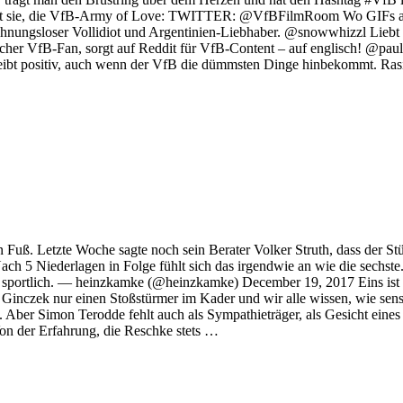
 ist sie, die VfB-Army of Love: TWITTER: @VfBFilmRoom Wo GIFs auf 
ngsloser Vollidiot und Argentinien-Liebhaber. @snowwhizzl Liebt S
er VfB-Fan, sorgt auf Reddit für VfB-Content – auf englisch! @paul
bt positiv, auch wenn der VfB die dümmsten Dinge hinbekommt. Rasibo
uß. Letzte Woche sagte noch sein Berater Volker Struth, dass der Stür
h 5 Niederlagen in Folge fühlt sich das irgendwie an wie die sechste.
 sportlich. — heinzkamke (@heinzkamke) December 19, 2017 Eins ist si
Ginczek nur einen Stoßstürmer im Kader und wir alle wissen, wie sensi
n. Aber Simon Terodde fehlt auch als Sympathieträger, als Gesicht eines
 Von der Erfahrung, die Reschke stets …