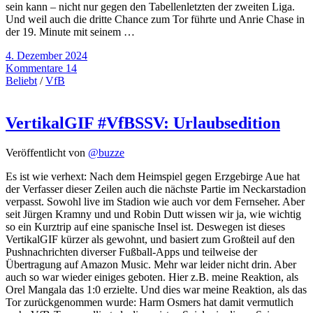
sein kann – nicht nur gegen den Tabellenletzten der zweiten Liga.
Und weil auch die dritte Chance zum Tor führte und Anrie Chase in
der 19. Minute mit seinem …
4. Dezember 2024
Kommentare 14
Beliebt
/
VfB
VertikalGIF #VfBSSV: Urlaubsedition
Veröffentlicht von
@buzze
Es ist wie verhext: Nach dem Heimspiel gegen Erzgebirge Aue hat
der Verfasser dieser Zeilen auch die nächste Partie im Neckarstadion
verpasst. Sowohl live im Stadion wie auch vor dem Fernseher. Aber
seit Jürgen Kramny und und Robin Dutt wissen wir ja, wie wichtig
so ein Kurztrip auf eine spanische Insel ist. Deswegen ist dieses
VertikalGIF kürzer als gewohnt, und basiert zum Großteil auf den
Pushnachrichten diverser Fußball-Apps und teilweise der
Übertragung auf Amazon Music. Mehr war leider nicht drin. Aber
auch so war wieder einiges geboten. Hier z.B. meine Reaktion, als
Orel Mangala das 1:0 erzielte. Und dies war meine Reaktion, als das
Tor zurückgenommen wurde: Harm Osmers hat damit vermutlich