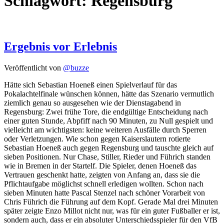
Schlagwort:
Regensburg
Ergebnis vor Erlebnis
Veröffentlicht von
@buzze
Hätte sich Sebastian Hoeneß einen Spielverlauf für das
Pokalachtelfinale wünschen können, hätte das Szenario vermutlich
ziemlich genau so ausgesehen wie der Dienstagabend in
Regensburg: Zwei frühe Tore, die endgültige Entscheidung nach
einer guten Stunde, Abpfiff nach 90 Minuten, zu Null gespielt und
vielleicht am wichtigsten: keine weiteren Ausfälle durch Sperren
oder Verletzungen. Wie schon gegen Kaiserslautern rotierte
Sebastian Hoeneß auch gegen Regensburg und tauschte gleich auf
sieben Positionen. Nur Chase, Stiller, Rieder und Führich standen
wie in Bremen in der Startelf. Die Spieler, denen Hoeneß das
Vertrauen geschenkt hatte, zeigten von Anfang an, dass sie die
Pflichtaufgabe möglichst schnell erledigen wollten. Schon nach
sieben Minuten hatte Pascal Stenzel nach schöner Vorarbeit von
Chris Führich die Führung auf dem Kopf. Gerade Mal drei Minuten
später zeigte Enzo Millot nicht nur, was für ein guter Fußballer er ist,
sondern auch, dass er ein absoluter Unterschiedsspieler für den VfB