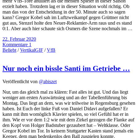
mehr VfB-Tore anulliert als die meisten Spieler in dieser Saison
erzielt haben. Trotzdem lag er in dieser Situation wohl richtig. Ob
man das von der Entscheidung in der 50. Minute auch so sagen
kann? Gregor Kobel sah im Luftzweikampf gegen Grüttner nicht
gut aus, Stenzel holte den Neuer-Reklamier-Arm raus und es stand
0:1. Aber auch hier schaute sich Osmers die Szene nochmals im …
22. Februar 2020
Kommentare 1
Beliebt
/
VertikalGIF
/
VfB
Nur noch ein bissle Santi im Getriebe …
Veröffentlicht von
@abiszet
Nur, um das gleich mal zu klären: Fast alles ist gut. Und das liegt
weniger am ersten Auswärtssieg und an der Tabellenführung bis
Montag. Das liegt an dem, was wir teilweise in Regensburg gesehen
haben. Ist Euch der linke Fuß von Daniel Didavi aufgefallen? Er
kann mit ihm womöglich Klavier spielen, so viel Gefühl hat er in
ihm. Wie er vor dem 1:2 wie mit dem Zirkel gezogen die Flanke auf
den Kopf von Holger Badstuber gezaubert hat – Weltklasse. Oder
Gregor Kobel im Tor. In keinem Stuttgarter Kasten stand jemals ein
Keeper, dem man bedenkenlos den Ball zuspielen konnte.