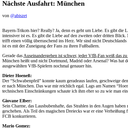
Nächste Ausfahrt: München
von
@abiszet
Bayern-Trikots hier? Really? Ja, denn es geht um Liebe. Es gibt die Li
intensiver ist es. Es gibt die Liebe auf den zweiten oder dritten Blick.
trifft einen völlig überraschend ins Herz. Wir sind nicht Deutschlan
ist es mit der Zuneigung der Fans zu ihren Fußballern.
Gerade das
Auseinandergehen ist schwer, jeder VfB-Fan weiß das zu 
München heißt und nicht Dortmund, Madrid oder Arsenal? Was hat der
ausgewählten VfB-Spielern nochmal genauer hin.
Dieter Hoeneß:
Der “Schwabenpfeil” konnte kaum geradeaus laufen, geschweige denn 
er nach München. Das war mir reichlich egal. Lags am Namen “Hoeneß”
technischen Einschränkungen schaute ich ihm eher so zu wie man eine
Giovane Elber:
Sein Charme, das Lausbubenhafte, das Strahlen in den Augen haben mi
geschehen. Als Teil des magischen Dreiecks war er eine Verheißung fü
FCB konkurrieren.
Mario Gomez: