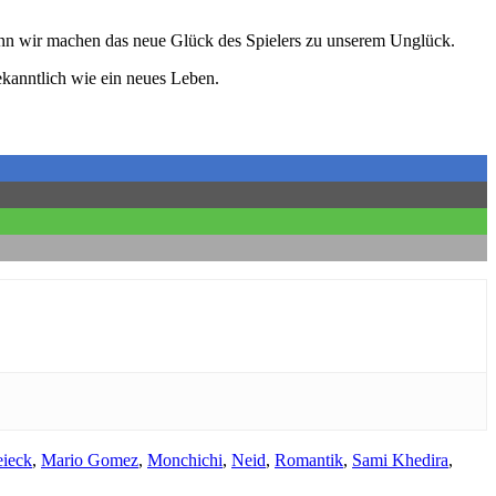
 denn wir machen das neue Glück des Spielers zu unserem Unglück.
ekanntlich wie ein neues Leben.
eieck
,
Mario Gomez
,
Monchichi
,
Neid
,
Romantik
,
Sami Khedira
,