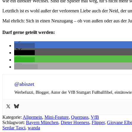
wie ein direkter Wechsel. Sind die Spieler mal weg, tut‘s nicht mehr
Letztlich ist es wohl außer der verlorenen Liebe auch der Neid, der
Mal ehrlich: Sich in einen Neuzugang – ob von außen oder aus der Ju
Darf gerne geteilt werden:
teilen
teilen
teilen
E-Mail
@abiszet
Werbefuzzi, Blogger, Autor der VfB Stuttgart Fußballfibel,
eintätowie
Kategorie:
Allgemein
,
Mini-Feature
,
Querpass
,
VfB
Schlagwort:
Bayern München
,
Dieter Hoeness
,
Flipper
,
Giovane Elbe
Serdar Tasci
,
wanda