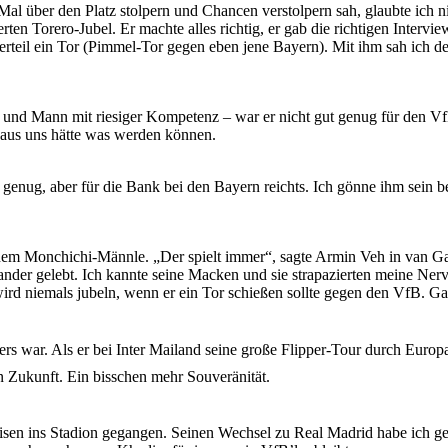
Mal über den Platz stolpern und Chancen verstolpern sah, glaubte ich ni
rten Torero-Jubel. Er machte alles richtig, er gab die richtigen Intervi
perteil ein Tor (Pimmel-Tor gegen eben jene Bayern). Mit ihm sah ich
er und Mann mit riesiger Kompetenz – war er nicht gut genug für den Vf
 aus uns hätte was werden können.
genug, aber für die Bank bei den Bayern reichts. Ich gönne ihm sein 
inem Monchichi-Männle. „Der spielt immer“, sagte Armin Veh in van Gaa
nder gelebt. Ich kannte seine Macken und sie strapazierten meine Nerv
 wird niemals jubeln, wenn er ein Tor schießen sollte gegen den VfB.
ers war. Als er bei Inter Mailand seine große Flipper-Tour durch Euro
in Zukunft. Ein bisschen mehr Souveränität.
teisen ins Stadion gegangen. Seinen Wechsel zu Real Madrid habe ich ge