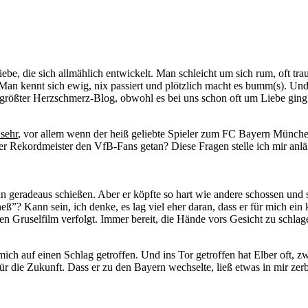
ebe, die sich allmählich entwickelt. Man schleicht um sich rum, oft tra
 Man kennt sich ewig, nix passiert und plötzlich macht es bumm(s). Und es g
ds größter Herzschmerz-Blog, obwohl es bei uns schon oft um Liebe gin
sehr
, vor allem wenn der heiß geliebte Spieler zum FC Bayern Münche
 Rekordmeister den VfB-Fans getan? Diese Fragen stelle ich mir anläß
geradeaus schießen. Aber er köpfte so hart wie andere schossen und 
? Kann sein, ich denke, es lag viel eher daran, dass er für mich ein 
n Gruselfilm verfolgt. Immer bereit, die Hände vors Gesicht zu schlag
ch auf einen Schlag getroffen. Und ins Tor getroffen hat Elber oft, z
r die Zukunft. Dass er zu den Bayern wechselte, ließ etwas in mir zer