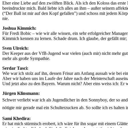
Eher eine Liebe auf den zwölften Blick. Als ich den Koloss das erste 
beeindruckte mich. Bald liebte ich alles an ihm – außer seinem affektie
(“Der Ball ist mir auf den Kopf gefallen”) und schoss mit jedem Kör
nie.
Joshua Kimmich:
Für Fredi Bobic – wie wir alle wissen, ein sehr erfolgreicher Manag
Kimmich kennen zu lernen. Schade drum. Ich glaube, der gefällt mir;
Sven Ulreich:
Der Keeper aus der VfB-Jugend war vielen (auch mir) nicht mehr gut 
mehr als große Sympathie.
Serdar Tasci:
Wie war ich stolz auf ihn, dessen Frisur am Anfang aussah wie bei e
Aber wir haben uns im Laufe der Jahre nach der Meisterschaft auseina
Und jetzt also zu den Bayern. Warum nicht? Aber eins weiss ich: Er
Jürgen Klinsmann:
Schwer verliebt war ich als Jugendlicher in den Sonnyboy, der so and
nötigte mir gerade mal ein Schulterzucken ab. So sollte ich es halten 
Sami Khedira:
Er hat mich stürmisch erobert, ich wäre für ihn sogar mit einem Glät