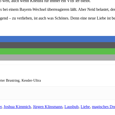
 so weh, auch wenn Khedira für immer ein VfB’ler bleibt.
 uns bei einem Bayern-Wechsel überreagieren läßt. Aber Neid belastet,
gend – zu verlieben, ist auch was Schönes. Denn eine neue Liebe ist b
rter Brustring,
Kessler-Ultra
r
,
Joshua Kimmich
,
Jürgen Klinsmann
,
Lausbub
,
Liebe
,
magisches Dr