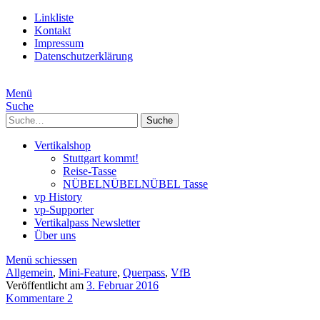
Linkliste
Kontakt
Impressum
Datenschutzerklärung
Menü
Suche
Suche
Vertikalshop
Stuttgart kommt!
Reise-Tasse
NÜBELNÜBELNÜBEL Tasse
vp History
vp-Supporter
Vertikalpass Newsletter
Über uns
Menü schiessen
Allgemein
,
Mini-Feature
,
Querpass
,
VfB
Veröffentlicht am
3. Februar 2016
Kommentare 2