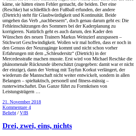
käme, sie hätten einen Fehler gemacht, die beiden. Der eine
(Reschke) hat schließlich den Fußball erfunden, der andere
(Dietrich) steht für Glaubwürdigkeit und Kontinuität. Beide
umgehen das Verb „nachbessern“, doch genau darum geht es: Die
Fehleinschätzungen des Sommers bei der Kaderplanung zu
korrigieren. Natürlich geht es auch darum, den Kader den
Wünschen des neuen Trainers Markus Weinzierl anzupassen –
Stichwort Geschwindigkeit. Wollen wir mal hoffen, dass er noch in
den Genuss der Neuzugänge kommt und nicht schon vorher
Erfahrungen mit dem „Schleudersitz“ (Dietrich) in der
Mercedesstraße machen musste. Erst wird von Michael Reschke die
phänomenale Rückrunde überschätzt (zugegeben: damit war er nicht
der einzige), dann der Vertrag mit Tayfun Korkut verlängert, der
wiederum die Mannschaft nicht weiter entwickelt, sondern in allen
Belangen – spieltaktisch, personell und fitness-mässig –
runterwirtschaftet. Das Ganze führt zu Formkrisen von
Leistungsträgern …
21. November 2018
Kommentare 4
Beliebt
/
VfB
Drei, zwei, eins, nichts