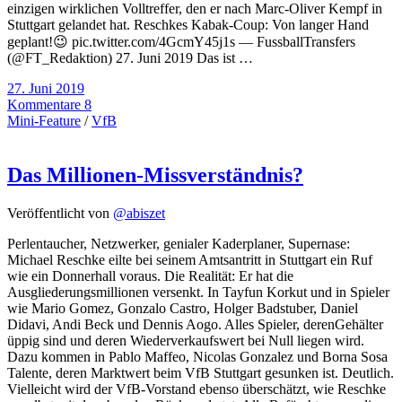
einzigen wirklichen Volltreffer, den er nach Marc-Oliver Kempf in
Stuttgart gelandet hat. Reschkes Kabak-Coup: Von langer Hand
geplant!😉 pic.twitter.com/4GcmY45j1s — FussballTransfers
(@FT_Redaktion) 27. Juni 2019 Das ist …
27. Juni 2019
Kommentare 8
Mini-Feature
/
VfB
Das Millionen-Missverständnis?
Veröffentlicht von
@abiszet
Perlentaucher, Netzwerker, genialer Kaderplaner, Supernase:
Michael Reschke eilte bei seinem Amtsantritt in Stuttgart ein Ruf
wie ein Donnerhall voraus. Die Realität: Er hat die
Ausgliederungsmillionen versenkt. In Tayfun Korkut und in Spieler
wie Mario Gomez, Gonzalo Castro, Holger Badstuber, Daniel
Didavi, Andi Beck und Dennis Aogo. Alles Spieler, derenGehälter
üppig sind und deren Wiederverkaufswert bei Null liegen wird.
Dazu kommen in Pablo Maffeo, Nicolas Gonzalez und Borna Sosa
Talente, deren Marktwert beim VfB Stuttgart gesunken ist. Deutlich.
Vielleicht wird der VfB-Vorstand ebenso überschätzt, wie Reschke