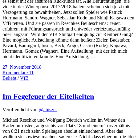
es selbst mit der absurden Rückrunde tat. Alle Befürchtungen, die
viele in der Winterpause 2017/2018 hatten, scheinen sich jetzt mit
Verzögerung zu bewahrheiten. Jetzt sollen Spieler wie Patrick
Herrmann, Sandro Wagner, Sebastian Rode und Shinji Kagawa den
VfB retten. Und sie passen in Reschkes Beuteschema: teuer,
erfahren, mit Führungsanspruch und entweder verletzungsanfällig
oder langsam. Wird der VfB Stuttgart endgültig zur Rentner-Gang?
Eine mögliche Aufstellung könnte dann heißen: Zieler, Badstuber,
Pavard, Baumgartl, Insua, Beck, Aogo, Castro (Rode), Kagawa,
Herrmann, Gomez (Wagner). Eine Aufstellung, mit der ich mich
nicht identifizieren könnte. Eine Aufstellung, …
27. November 2018
Kommentare 11
Beliebt
/
VfB
Im Fegefeuer der Eitelkeiten
Veröffentlicht von
@abiszet
Michael Reschke und Wolfgang Dietrich wollen im Winter den
Kader aufrüsten, angesichts von Platz 18 und einem Torverhältnis
von 8:21 nach zehn Spieltagen absolut einleuchtend. Aber das
wollten sie sowieso machen, sagen sie. Nicht, dass einer auf die Idee