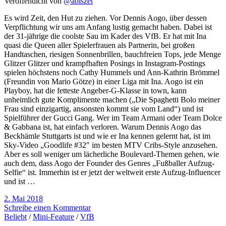
Veröffentlicht von
@abiszet
Es wird Zeit, den Hut zu ziehen. Vor Dennis Aogo, über dessen
Verpflichtung wir uns am Anfang lustig gemacht haben. Dabei ist
der 31-jährige die coolste Sau im Kader des VfB. Er hat mit Ina
quasi die Queen aller Spielerfrauen als Partnerin, bei großen
Handtaschen, riesigen Sonnenbrillen, bauchfreien Tops, jede Menge
Glitzer Glitzer und krampfhaften Posings in Instagram-Postings
spielen höchstens noch Cathy Hummels und Ann-Kathrin Brömmel
(Freundin von Mario Götze) in einer Liga mit Ina. Aogo ist ein
Playboy, hat die fetteste Angeber-G-Klasse in town, kann
unheimlich gute Komplimente machen („Die Spaghetti Bolo meiner
Frau sind einzigartig, ansonsten kommt sie vom Land“) und ist
Spielführer der Gucci Gang. Wer im Team Armani oder Team Dolce
& Gabbana ist, hat einfach verloren. Warum Dennis Aogo das
Beckhämle Stuttgarts ist und wie er Ina kennen gelernt hat, ist im
Sky-Video „Goodlife #32″ im besten MTV Cribs-Style anzusehen.
Aber es soll weniger um lächerliche Boulevard-Themen gehen, wie
auch dem, dass Aogo der Founder des Genres „Fußballer Aufzug-
Selfie“ ist. Immerhin ist er jetzt der weltweit erste Aufzug-Influencer
und ist …
2. Mai 2018
Schreibe einen Kommentar
Beliebt
/
Mini-Feature
/
VfB