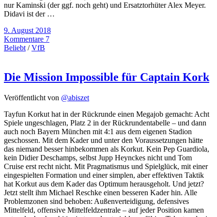
nur Kaminski (der ggf. noch geht) und Ersatztorhüter Alex Meyer.
Didavi ist der …
9. August 2018
Kommentare 7
Beliebt
/
VfB
Die Mission Impossible für Captain Kork
Veröffentlicht von
@abiszet
Tayfun Korkut hat in der Rückrunde einen Megajob gemacht: Acht
Spiele ungeschlagen, Platz 2 in der Rückrundentabelle – und dann
auch noch Bayern München mit 4:1 aus dem eigenen Stadion
geschossen. Mit dem Kader und unter den Voraussetzungen hätte
das niemand besser hinbekommen als Korkut. Kein Pep Guardiola,
kein Didier Deschamps, selbst Jupp Heynckes nicht und Tom
Cruise erst recht nicht. Mit Pragmatismus und Spielglück, mit einer
eingespielten Formation und einer simplen, aber effektiven Taktik
hat Korkut aus dem Kader das Optimum herausgeholt. Und jetzt?
Jetzt stellt ihm Michael Reschke einen besseren Kader hin. Alle
Problemzonen sind behoben: Außenverteidigung, defensives
Mittelfeld, offensive Mittelfeldzentrale – auf jeder Position kamen