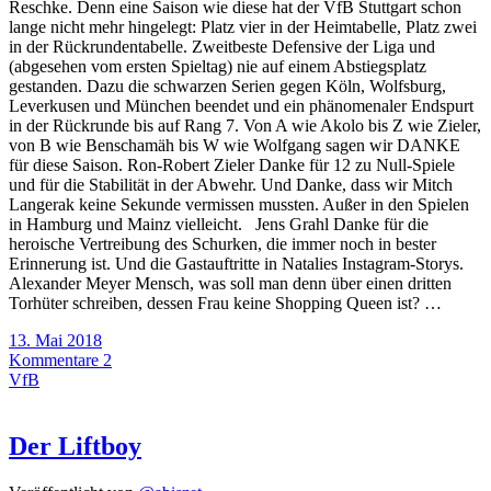
Reschke. Denn eine Saison wie diese hat der VfB Stuttgart schon
lange nicht mehr hingelegt: Platz vier in der Heimtabelle, Platz zwei
in der Rückrundentabelle. Zweitbeste Defensive der Liga und
(abgesehen vom ersten Spieltag) nie auf einem Abstiegsplatz
gestanden. Dazu die schwarzen Serien gegen Köln, Wolfsburg,
Leverkusen und München beendet und ein phänomenaler Endspurt
in der Rückrunde bis auf Rang 7. Von A wie Akolo bis Z wie Zieler,
von B wie Benschamäh bis W wie Wolfgang sagen wir DANKE
für diese Saison. Ron-Robert Zieler Danke für 12 zu Null-Spiele
und für die Stabilität in der Abwehr. Und Danke, dass wir Mitch
Langerak keine Sekunde vermissen mussten. Außer in den Spielen
in Hamburg und Mainz vielleicht. Jens Grahl Danke für die
heroische Vertreibung des Schurken, die immer noch in bester
Erinnerung ist. Und die Gastauftritte in Natalies Instagram-Storys.
Alexander Meyer Mensch, was soll man denn über einen dritten
Torhüter schreiben, dessen Frau keine Shopping Queen ist? …
13. Mai 2018
Kommentare 2
VfB
Der Liftboy