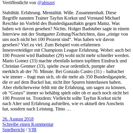
Veröffentlicht von
@abiszet
Stabilität. Erfahrung. Mentalität. Wille. Zusammenhalt. Diese
Begriffe nannten Trainer Tayfun Korkut und Vorstand Michael
Reschke im Vorfeld des Bundesligaauftakts gegen Mainz. Was
haben wir davon gesehen? Nichts. Holger Badstuber sagte in einem
Interview mit der Stuttgarter Zeitung/Nachrichten, dass „einige von
uns noch nicht bei 100 Prozent sind“. Was haben wir davon
gesehen? Viel zu viel. Zum Beispiel vom erfahrenen
Innenverteidiger mit Champions League Erfahrung. Wobei: auch bei
100 Prozent wird Badstuber (29) wohl nicht mehr schneller werden.
Mario Gomez (33) machte ebenfalls keinen topfitten Eindruck und
Christian Gentner (33), spielte zwar ordentlich, pumpte aber
merklich ab der 70. Minute. Bei Gonzalo Castro (31) – ballsicher
wie immer – fragt man sich, ob die mehr als 350 Bundesligaspiele,
die er auf dem Buckel hat, nicht ihre Spuren hinterlassen haben.
Aber ehrlicherweise fehlt mir die Erfahrung, um sagen zu können,
ob “Gonzo” immer so behäbig spielt oder ob er auch noch nicht bei
100 Prozent ist. Trotzdem: Vielleicht sollte Tayfun Korkut nicht
nach Alter und Erfahrung aufstellen, wie es aktuell den Anschein
hat, sondern nach Leistung. Timo …
26. August 2018
Schreibe einen Kommentar
Spielbericht
/
VfB