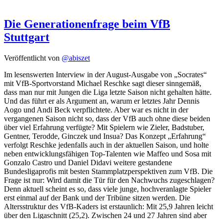
Die Generationenfrage beim VfB
Stuttgart
Veröffentlicht von
@abiszet
Im lesenswerten Interview in der August-Ausgabe von „Socrates“
mit VfB-Sportvorstand Michael Reschke sagt dieser sinngemäß,
dass man nur mit Jungen die Liga letzte Saison nicht gehalten hätte.
Und das führt er als Argument an, warum er letztes Jahr Dennis
Aogo und Andi Beck verpflichtete. Aber war es nicht in der
vergangenen Saison nicht so, dass der VfB auch ohne diese beiden
über viel Erfahrung verfügte? Mit Spielern wie Zieler, Badstuber,
Gentner, Terodde, Ginczek und Insua? Das Konzept „Erfahrung“
verfolgt Reschke jedenfalls auch in der aktuellen Saison, und holte
neben entwicklungsfähigen Top-Talenten wie Maffeo und Sosa mit
Gonzalo Castro und Daniel Didavi weitere gestandene
Bundesligaprofis mit besten Stammplatzperspektiven zum VfB. Die
Frage ist nur: Wird damit die Tür für den Nachwuchs zugeschlagen?
Denn aktuell scheint es so, dass viele junge, hochveranlagte Spieler
erst einmal auf der Bank und der Tribüne sitzen werden. Die
Altersstruktur des VfB-Kaders ist erstaunlich: Mit 25,9 Jahren leicht
über den Ligaschnitt (25,2). Zwischen 24 und 27 Jahren sind aber