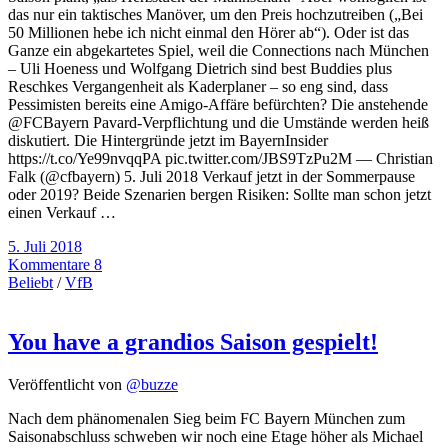
das nur ein taktisches Manöver, um den Preis hochzutreiben („Bei
50 Millionen hebe ich nicht einmal den Hörer ab“). Oder ist das
Ganze ein abgekartetes Spiel, weil die Connections nach München
– Uli Hoeness und Wolfgang Dietrich sind best Buddies plus
Reschkes Vergangenheit als Kaderplaner – so eng sind, dass
Pessimisten bereits eine Amigo-Affäre befürchten? Die anstehende
@FCBayern Pavard-Verpflichtung und die Umstände werden heiß
diskutiert. Die Hintergründe jetzt im BayernInsider
https://t.co/Ye99nvqqPA pic.twitter.com/JBS9TzPu2M — Christian
Falk (@cfbayern) 5. Juli 2018 Verkauf jetzt in der Sommerpause
oder 2019? Beide Szenarien bergen Risiken: Sollte man schon jetzt
einen Verkauf …
5. Juli 2018
Kommentare 8
Beliebt
/
VfB
You have a grandios Saison gespielt!
Veröffentlicht von
@buzze
Nach dem phänomenalen Sieg beim FC Bayern München zum
Saisonabschluss schweben wir noch eine Etage höher als Michael