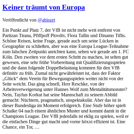
Keiner träumt von Europa
Veröffentlicht von
@abiszet
Ein Punkt auf Platz 7, der VfB ist nicht mehr weit entfernt von
Partizan Tirana, Pfiffpoff Plovdiv, Flora Tallin und Dinamo Tiflis.
Schöne Reisen, keine Frage, gerade auch um seine Lücken in
Geographie zu schließen, aber was eine Europa League-Teilnahme
zum falschen Zeitpunkt anrichten kann, sehen wir gerade am 1. FC
Köln. Den zweiten vor dem ersten Schritt zu machen, ist selten gut
gewesen, eine sehr frühe Vorbereitung mit Qualifizierungsspielen
und die dann folgende Doppelbelastung kommen für den VfB
definitiv zu früh. Zumal nicht gewährleistet ist, dass der Faktor
„Glück“ dem Verein für Bewegungsspielen weiter nicht von der
Seite weicht. Das ging schnell, Herr Reschke, von der
Arbeitsverweigerung unter Hannes Wolf zum Mentalitätsmonster?
Nein, Tayfun Korkut hat seine Mannschaft zu seinem Abbild
gemacht: Nüchtern, pragmatisch, unspektakulär. Aber das ist in
dieser Bundesliga im Moment erfolgreich. Eine Stufe höher spielt
Schalke 04 nach einem ähnlichen Muster und kommt damit in die
Champions League. Der VfB jedenfalls ist eklig zu spielen, weil er
die einfachen Dinge gut macht und vorne höxxt effizient ist. Eine
Chance, ein Tor, …