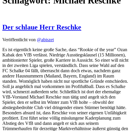
Schlagwort:
Michael Reschke
Der schlaue Herr Reschke
Veröffentlicht von
@abiszet
Es ist eigentlich keine große Sache, dass “Rookie of the year” Ozan
Kabak den VfB verlässt. Niedrige Ausstiegsklausel (15 Millionen),
ambitionierter Spieler, große Karriere in Aussicht. So einer will nicht
in der zweiten Liga spielen, verständlich. Dass seine Wahl auf den
FC Schalke 04 fällt, überrascht dann doch etwas, nachdem ganz
andere Hausnummern (Mailand, Bayern, England) im Raum
standen. Womöglich haben nicht nur sportliche Gründe entschieden.
Soll ja angeblich mal vorkommen im Profifußball. Dass es Schalke
wird, schmerzt außerdem sehr. Schließlich ist dort der ehemalige
VfB-Vorstand Michael Reschke nun tätig und angelt sich den
Spieler, den er selbst im Winter zum VfB holte – obwohl der
abstiegsbedrohte Club viel dringender einen Stürmer benötigt hätte.
Besonders absurd ist, dass Reschke von seiner eigenen Unfähigkeit
profitiert. Erst führt seine völlig misslungene Kaderplanung zum
Abstieg des VfB und dann angelt er sich aus seinem
Trümmerhaufen für derzeitige Marktverhältnisse äußerst günstig den