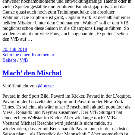
entweder hochambitionierte und entwicklungsfähige Talente oder in
vielen Spielen gestählte und erfahrene Bundesligaprofis. Und das
Ganze quasi auch noch zum Trainingsauftakt: ein absoluter
Wahninn. Die Euphorie ist groß, Captain Kork ist deshalb auf einer
heiklen Mission: Unter dem Codenamen „Wahler“ soll er den VfB
möglichst schon diese Saison in die Champions League führen. So
wollen es nicht nur viele Fans, auch sogenannte „Experten“ sehen
den VfB auf …
20. Juli 2018
Schreibe einen Kommentar
Beliebt
/
VfB
Mach’ den Mischa!
Veröffentlicht von
@buzze
Pavard in der Sport Bild, Pavard im Kicker, Pavard in der L’equipe,
Pavard in der Gazzetta dello Sport und Pavard in der New York
Times. Es scheint, als wäre unser Benschamäh aktuell populärer als
Messi, Ronaldo und Neymar zusammen. Der VfB Stuttgart hat
einen echten Weltstar im Kader. Aber wie lange noch? VfB-
Vorstand Michael Reschke wird jedenfalls nicht müde, zu
wiederholen, dass er mit Benschamäh Pavard auch in der nächsten
Saison plant, „als Herzstück der Mannschaft.” Aber womöglich ist