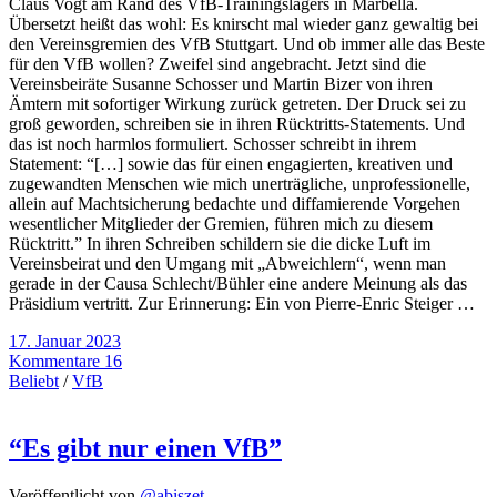
Claus Vogt am Rand des VfB-Trainingslagers in Marbella.
Übersetzt heißt das wohl: Es knirscht mal wieder ganz gewaltig bei
den Vereinsgremien des VfB Stuttgart. Und ob immer alle das Beste
für den VfB wollen? Zweifel sind angebracht. Jetzt sind die
Vereinsbeiräte Susanne Schosser und Martin Bizer von ihren
Ämtern mit sofortiger Wirkung zurück getreten. Der Druck sei zu
groß geworden, schreiben sie in ihren Rücktritts-Statements. Und
das ist noch harmlos formuliert. Schosser schreibt in ihrem
Statement: “[…] sowie das für einen engagierten, kreativen und
zugewandten Menschen wie mich unerträgliche, unprofessionelle,
allein auf Machtsicherung bedachte und diffamierende Vorgehen
wesentlicher Mitglieder der Gremien, führen mich zu diesem
Rücktritt.” In ihren Schreiben schildern sie die dicke Luft im
Vereinsbeirat und den Umgang mit „Abweichlern“, wenn man
gerade in der Causa Schlecht/Bühler eine andere Meinung als das
Präsidium vertritt. Zur Erinnerung: Ein von Pierre-Enric Steiger …
17. Januar 2023
Kommentare 16
Beliebt
/
VfB
“Es gibt nur einen VfB”
Veröffentlicht von
@abiszet