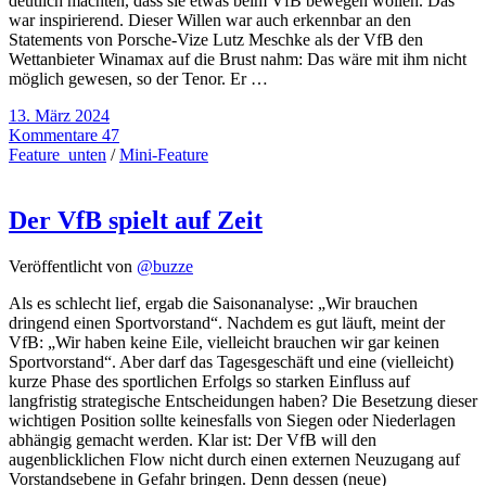
deutlich machten, dass sie etwas beim VfB bewegen wollen. Das
war inspirierend. Dieser Willen war auch erkennbar an den
Statements von Porsche-Vize Lutz Meschke als der VfB den
Wettanbieter Winamax auf die Brust nahm: Das wäre mit ihm nicht
möglich gewesen, so der Tenor. Er …
13. März 2024
Kommentare 47
Feature_unten
/
Mini-Feature
Der VfB spielt auf Zeit
Veröffentlicht von
@buzze
Als es schlecht lief, ergab die Saisonanalyse: „Wir brauchen
dringend einen Sportvorstand“. Nachdem es gut läuft, meint der
VfB: „Wir haben keine Eile, vielleicht brauchen wir gar keinen
Sportvorstand“. Aber darf das Tagesgeschäft und eine (vielleicht)
kurze Phase des sportlichen Erfolgs so starken Einfluss auf
langfristig strategische Entscheidungen haben? Die Besetzung dieser
wichtigen Position sollte keinesfalls von Siegen oder Niederlagen
abhängig gemacht werden. Klar ist: Der VfB will den
augenblicklichen Flow nicht durch einen externen Neuzugang auf
Vorstandsebene in Gefahr bringen. Denn dessen (neue)