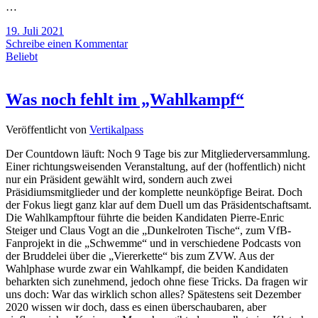
…
19. Juli 2021
Schreibe einen Kommentar
Beliebt
Was noch fehlt im „Wahlkampf“
Veröffentlicht von
Vertikalpass
Der Countdown läuft: Noch 9 Tage bis zur Mitgliederversammlung.
Einer richtungsweisenden Veranstaltung, auf der (hoffentlich) nicht
nur ein Präsident gewählt wird, sondern auch zwei
Präsidiumsmitglieder und der komplette neunköpfige Beirat. Doch
der Fokus liegt ganz klar auf dem Duell um das Präsidentschaftsamt.
Die Wahlkampftour führte die beiden Kandidaten Pierre-Enric
Steiger und Claus Vogt an die „Dunkelroten Tische“, zum VfB-
Fanprojekt in die „Schwemme“ und in verschiedene Podcasts von
der Bruddelei über die „Viererkette“ bis zum ZVW. Aus der
Wahlphase wurde zwar ein Wahlkampf, die beiden Kandidaten
beharkten sich zunehmend, jedoch ohne fiese Tricks. Da fragen wir
uns doch: War das wirklich schon alles? Spätestens seit Dezember
2020 wissen wir doch, dass es einen überschaubaren, aber