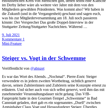
einflussreichen Kreis von Menschen gibt, denen selbst eine Klatsche
im Derby lieber wäre als weitere vier Jahre mit dem von den
Mitgliedern gewählten Präsidenten. Was kommt also? Wir haben in
die Zukunft (und in die Vergangenheit) geschaut und sagen euch,
was bis zur Mitgliederversammlung am 18. Juli noch passieren
könnte: Der Versprecher Das große Doppel-Interview in der
Stuttgarter Zeitung/Stuttgarter Nachrichten. Während …
9. Juli 2021
Kommentare 1
Mini-Feature
Steiger vs. Vogt in der Schwemme
Veröffentlicht von
@abiszet
Es war das Wort des Abends. „Nochmal“. Pierre-Enric Steiger
verwendete es in jedem zweiten Wortbeitrag, sichtlich genervt
davon, seinen Zuhörerinnen und Zuhörern seine Konzepte erneut zu
erläutern. Und sicher auch von sich selbst genervt, weil ihm das mit
zunehmender Veranstaltungsdauer nicht gelang. Das VfB-
Fanprojekt hatte in den Gourmet-Tempel „Schwemme“ in Bad
Cannstatt geladen, dort gab es ein sogenanntes „Duell“ zwischen
Amtsinhaber Claus Vogt und Herausforderer Steiger. Überdies