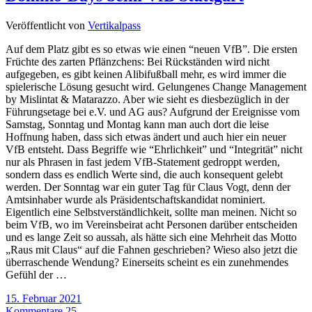
Veröffentlicht von
Vertikalpass
Auf dem Platz gibt es so etwas wie einen “neuen VfB”. Die ersten
Früchte des zarten Pflänzchens: Bei Rückständen wird nicht
aufgegeben, es gibt keinen Alibifußball mehr, es wird immer die
spielerische Lösung gesucht wird. Gelungenes Change Management
by Mislintat & Matarazzo. Aber wie sieht es diesbezüglich in der
Führungsetage bei e.V. und AG aus? Aufgrund der Ereignisse vom
Samstag, Sonntag und Montag kann man auch dort die leise
Hoffnung haben, dass sich etwas ändert und auch hier ein neuer
VfB entsteht. Dass Begriffe wie “Ehrlichkeit” und “Integrität” nicht
nur als Phrasen in fast jedem VfB-Statement gedroppt werden,
sondern dass es endlich Werte sind, die auch konsequent gelebt
werden. Der Sonntag war ein guter Tag für Claus Vogt, denn der
Amtsinhaber wurde als Präsidentschaftskandidat nominiert.
Eigentlich eine Selbstverständlichkeit, sollte man meinen. Nicht so
beim VfB, wo im Vereinsbeirat acht Personen darüber entscheiden
und es lange Zeit so aussah, als hätte sich eine Mehrheit das Motto
„Raus mit Claus“ auf die Fahnen geschrieben? Wieso also jetzt die
überraschende Wendung? Einerseits scheint es ein zunehmendes
Gefühl der …
15. Februar 2021
Kommentare 25