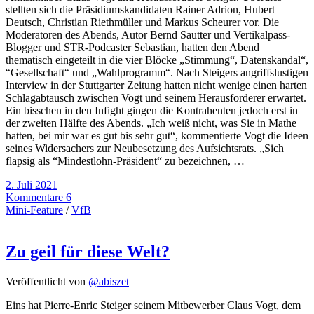
stellten sich die Präsidiumskandidaten Rainer Adrion, Hubert
Deutsch, Christian Riethmüller und Markus Scheurer vor. Die
Moderatoren des Abends, Autor Bernd Sautter und Vertikalpass-
Blogger und STR-Podcaster Sebastian, hatten den Abend
thematisch eingeteilt in die vier Blöcke „Stimmung“, Datenskandal“,
“Gesellschaft“ und „Wahlprogramm“. Nach Steigers angriffslustigen
Interview in der Stuttgarter Zeitung hatten nicht wenige einen harten
Schlagabtausch zwischen Vogt und seinem Herausforderer erwartet.
Ein bisschen in den Infight gingen die Kontrahenten jedoch erst in
der zweiten Hälfte des Abends. „Ich weiß nicht, was Sie in Mathe
hatten, bei mir war es gut bis sehr gut“, kommentierte Vogt die Ideen
seines Widersachers zur Neubesetzung des Aufsichtsrats. „Sich
flapsig als “Mindestlohn-Präsident“ zu bezeichnen, …
2. Juli 2021
Kommentare 6
Mini-Feature
/
VfB
Zu geil für diese Welt?
Veröffentlicht von
@abiszet
Eins hat Pierre-Enric Steiger seinem Mitbewerber Claus Vogt, dem