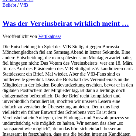
Beliebt
/
VfB
Was der Vereinsbeirat wirklich meint …
Veröffentlicht von
Vertikalpass
Die Entscheidung im Spiel des VfB Stuttgart gegen Borussia
Mönchengladbach fiel am Samstag Abend in letzter Sekunde. Eine
andere Entscheidung, die man spätestens am Montag erwartet hatte,
fiel hingegen nicht: Das Votum des Vereinsbeirats, wer am 18. März
für das Amt des Präsidenten des VfB Stuttgart e.V. kandidieren darf.
Stattdessen: ein Brief. Mal wieder. Aber die VfB-Fans sind es
mittlerweile gewohnt. Dass die Botschaft des Vereinsbeirats an die
Mitglieder in der lokalen Boulevardzeitung erschien, bevor er in den
digitalen Postfächern der Mitglieder lag, ist dann allerdings doch
einigermaßen befremdlich. Da der Brief recht kompliziert und
unverbindlich formuliert ist, möchten wir unseren Lesern eine
einfach zu verstehende Übersetzung anbieten. Denn uns liegt
vielleicht ein früher Entwurf des Schreibens vor: Es ist dem
Vereinsbeirat ein Anliegen, den Findungs- und Auswahlprozess so
undurchsichtig wie möglich zu halten. Wir nennen das aber „so
transparent wie möglich“, denn das hört sich einfach besser an.
Insgesamt ist festzuhalten, dass uns die beiden internen Kandidaten