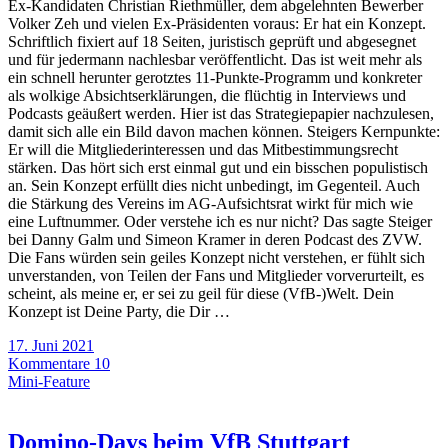
Ex-Kandidaten Christian Riethmüller, dem abgelehnten Bewerber
Volker Zeh und vielen Ex-Präsidenten voraus: Er hat ein Konzept.
Schriftlich fixiert auf 18 Seiten, juristisch geprüft und abgesegnet
und für jedermann nachlesbar veröffentlicht. Das ist weit mehr als
ein schnell herunter gerotztes 11-Punkte-Programm und konkreter
als wolkige Absichtserklärungen, die flüchtig in Interviews und
Podcasts geäußert werden. Hier ist das Strategiepapier nachzulesen,
damit sich alle ein Bild davon machen können. Steigers Kernpunkte:
Er will die Mitgliederinteressen und das Mitbestimmungsrecht
stärken. Das hört sich erst einmal gut und ein bisschen populistisch
an. Sein Konzept erfüllt dies nicht unbedingt, im Gegenteil. Auch
die Stärkung des Vereins im AG-Aufsichtsrat wirkt für mich wie
eine Luftnummer. Oder verstehe ich es nur nicht? Das sagte Steiger
bei Danny Galm und Simeon Kramer in deren Podcast des ZVW.
Die Fans würden sein geiles Konzept nicht verstehen, er fühlt sich
unverstanden, von Teilen der Fans und Mitglieder vorverurteilt, es
scheint, als meine er, er sei zu geil für diese (VfB-)Welt. Dein
Konzept ist Deine Party, die Dir …
17. Juni 2021
Kommentare 10
Mini-Feature
Domino-Days beim VfB Stuttgart