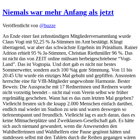
Niemals war mehr Anfang als jetzt
Veröffentlicht von
@buzze
An Ende einer fast zehnstündigen Mitgliederversammlung wurde
Claus Vogt mit 92,25 % Ja-Stimmen im Amt bestätigt. Klingt
überragend, war aber das schwächste Ergebnis im Präsidium. Rainer
Adrion erhielt 95 % Ja-Stimmen, Christian Riethmüller 96 %. Das
ist nicht das von ZEIT online mühsam herbeigeschriebene “Vogt-
Land”. Das ist Vogtopia. Und dort gab es nicht nur bestes
Sommerwetter, sondern auch 100 %ig gute Stimmung. Von 11 bis
20:45 Uhr wurde ein einziges Mal gebuht und gepfiffen. Ansonsten
herrschte eine für VfB-Mitglieder ungewohnte Harmonie. Bester
Beweis: Die Aussprache mit 17 Rednerinnen und Rednern wurde
nicht vorzeitig beendet – nicht mal vom Verein selbst wie früher
regelmäßig geschehen. Wann hat es das zum letzten Mal gegeben?
Vielleicht freuten sich die knapp 2.000 Menschen einfach darüber,
endlich mal wieder im Stadion zu sein und waren deswegen so
tiefenentspannt und freundlich. Vielleicht lag es auch daran, dass es
keine Mitmacherplätze und Zweiklassen-Gesellschaft gab. Es hätte
sich auch niemand gewundert, wenn die Anwesenden den
Wahlhelferinnen und Wahlhelfern eine Pause gegönnt hätten und
stattdessen selbst mit den Tablets durch die Reihen gegangen wären