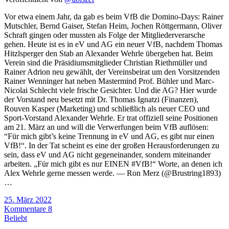
Vor etwa einem Jahr, da gab es beim VfB die Domino-Days: Rainer
Mutschler, Bernd Gaiser, Stefan Heim, Jochen Röttgermann, Oliver
Schraft gingen oder mussten als Folge der Mitgliederverarsche
gehen. Heute ist es in eV und AG ein neuer VfB, nachdem Thomas
Hitzlsperger den Stab an Alexander Wehrle übergeben hat. Beim
Verein sind die Präsidiumsmitglieder Christian Riethmüller und
Rainer Adrion neu gewählt, der Vereinsbeirat um den Vorsitzenden
Rainer Wenninger hat neben Mastermind Prof. Bühler und Marc-
Nicolai Schlecht viele frische Gesichter. Und die AG? Hier wurde
der Vorstand neu besetzt mit Dr. Thomas Ignatzi (Finanzen),
Rouven Kasper (Marketing) und schließlich als neuer CEO und
Sport-Vorstand Alexander Wehrle. Er trat offiziell seine Positionen
am 21. März an und will die Verwerfungen beim VfB auflösen:
“Für mich gibt’s keine Trennung in eV und AG, es gibt nur einen
VfB!“. In der Tat scheint es eine der großen Herausforderungen zu
sein, dass eV und AG nicht gegeneinander, sondern miteinander
arbeiten. „Für mich gibt es nur EINEN #VfB!“ Worte, an denen ich
Alex Wehrle gerne messen werde. — Ron Merz (@Brustring1893)
…
25. März 2022
Kommentare 8
Beliebt